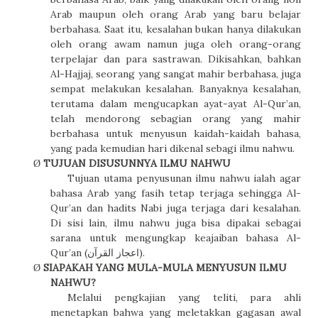
Arab maupun oleh orang Arab yang baru belajar
berbahasa. Saat itu, kesalahan bukan hanya dilakukan
oleh orang awam namun juga oleh orang-orang
terpelajar dan para sastrawan. Dikisahkan, bahkan
Al-Hajjaj, seorang yang sangat mahir berbahasa, juga
sempat melakukan kesalahan. Banyaknya kesalahan,
terutama dalam mengucapkan ayat-ayat Al-Qur’an,
telah mendorong sebagian orang yang mahir
berbahasa untuk menyusun kaidah-kaidah bahasa,
yang pada kemudian hari dikenal sebagi ilmu nahwu.
TUJUAN DISUSUNNYA ILMU NAHWU
Ø
Tujuan utama penyusunan ilmu nahwu ialah agar
bahasa Arab yang fasih tetap terjaga sehingga Al-
Qur’an dan hadits Nabi juga terjaga dari kesalahan.
Di sisi lain, ilmu nahwu juga bisa dipakai sebagai
sarana untuk mengungkap keajaiban bahasa Al-
Qur’an (
اعجاز القرآن
).
SIAPAKAH YANG MULA-MULA MENYUSUN ILMU
Ø
NAHWU?
Melalui pengkajian yang teliti, para ahli
menetapkan bahwa yang meletakkan gagasan awal