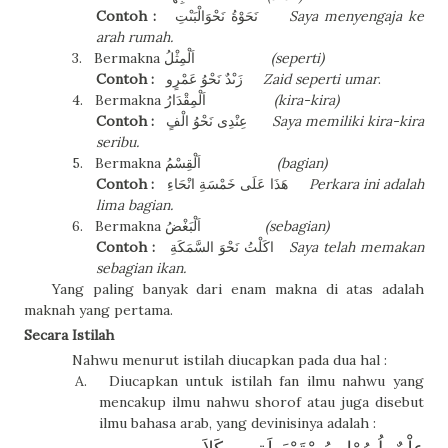
Contoh :
نَحَوْةُ نَحْوَالْبَىْتِ
Saya menyengaja ke
arah rumah.
3.
Bermakna
اَلْمِثْلُ
(seperti)
Contoh :
زَىْدٌ نَحْوُ عَمْرٍو
Zaid seperti umar
.
4.
Bermakna
اَلْمِقْدَارُ
(kira-kira)
Contoh :
عِنْدِى نَحْوُ الْفٍ
Saya memiliki kira-kira
seribu.
5.
Bermakna
اَلْقِسْمُ
(bagian)
Contoh :
هَذَا عَلَى خَمْسَةِ انْحَاءِ
Perkara ini adalah
lima bagian.
6.
Bermakna
اَلْبَغْضُ
(sebagian)
Contoh :
اكَلْتُ نَحْوَ السَّمَكَةِ
Saya telah memakan
sebagian ikan.
Yang paling banyak dari enam makna di atas adalah
maknah yang pertama.
Secara Istilah
Nahwu menurut istilah diucapkan pada dua hal :
A.
Diucapkan untuk istilah fan ilmu nahwu yang
mencakup ilmu nahwu shorof atau juga disebut
ilmu bahasa arab, yang devinisinya adalah :
عِلْمٌ بِاُصُوْلِ مُسْتَمْبَطَةٍ مِن كَلاَمِ