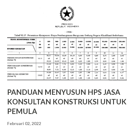
penyimpanan dan pengendalian persediaan, serta
manajemen pengendalian mutu. Aktivitas di rantai pasok ini
lebih tepat adalah pelaksanaan kontrak Pilihan jawaban (C)
salah karena rantai pasok hilir, Aktivitas utama adalah pada
proses transportasi, distribusi, serah terima, dan layanan
purna jual. Pilihan jawaban (D) salah karena dalam MRP tidak
terdapat rantai pasok ekternal
PANDUAN MENYUSUN HPS JASA
KONSULTAN KONSTRUKSI UNTUK
PEMULA
Februari 02, 2022