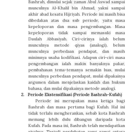
Bashrah, dimulai sejak zaman Abul Aswad sampai
munculnya Al-Khalil bin Ahmad, yakni sampai
akhir abad kesatu Hijriyah. Periode ini masih bisa
dibedakan atas dua sub periode, yaitu masa
kepeloporan dan masa pengembangan. Masa
kepeloporan tidak sampai memasuki masa
Daulah Abbasiyah. Ciri-cirinya ialah belum
munculnya metode qiyas (analogi), belum
munculnya perbedaan pendapat, dan masih
minimnya usaha kodifikasi. Adapun ciri-ciri masa
pengembangan ialah makin banyaknya pakar,
pembahasan tema-temanya semakin luas, mulai
munculnya perbedaan pendapat, mulai dipakainya
argumen dalam menjelaskan kaidah dan hukum
bahasa, dan mulai dipakainya metode analogi.
2.
Periode Ekstensifikasi (Periode Bashrah-Kufah)
Periode ini merupakan masa ketiga bagi
Bashrah dan masa pertama bagi Kufah. Hal ini
tidak terlalu mengherankan, sebab kota Bashrah
memang lebih dulu dibangun daripada kota
Kufah. Pada masa ini, Bashrah telah mendapatkan
rivalnya. Terjadi perdebatan yang ramai antara