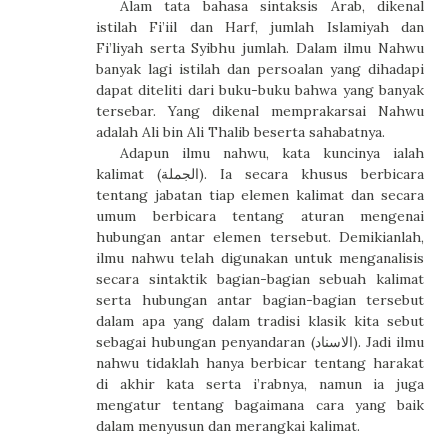
Alam
tata bahasa sintaksis Arab, dikenal
istilah Fi’iil dan Harf, jumlah Islamiyah dan
Fi’liyah serta Syibhu jumlah. Dalam ilmu Nahwu
banyak lagi istilah dan persoalan yang dihadapi
dapat diteliti dari buku-buku bahwa yang banyak
tersebar. Yang dikenal memprakarsai Nahwu
adalah Ali bin Ali Thalib beserta sahabatnya.
Adapun
ilmu nahwu, kata kuncinya ialah
kalimat (
الجملة
). Ia secara khusus berbicara
tentang jabatan tiap elemen kalimat dan secara
umum berbicara tentang aturan mengenai
hubungan antar elemen tersebut. Demikianlah,
ilmu nahwu telah digunakan untuk menganalisis
secara sintaktik bagian-bagian sebuah kalimat
serta hubungan antar bagian-bagian tersebut
dalam apa yang dalam tradisi klasik kita sebut
sebagai hubungan penyandaran (
الاسناد
). Jadi ilmu
nahwu tidaklah hanya berbicar tentang harakat
di akhir kata serta i’rabnya, namun ia juga
mengatur tentang bagaimana cara yang baik
dalam menyusun dan merangkai kalimat.