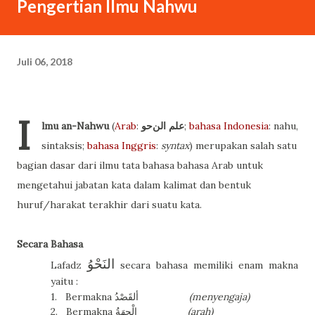
Pengertian Ilmu Nahwu
Juli 06, 2018
I
lmu an-Nahwu
(
Arab
:
ﻋﻠﻢ اﻟﻦحو
‎;
bahasa Indonesia
:
nahu,
sintaksis
;
bahasa Inggris
:
syntax
) merupakan salah satu
bagian dasar dari ilmu tata bahasa bahasa Arab untuk
mengetahui jabatan kata dalam kalimat dan bentuk
huruf/harakat terakhir dari suatu kata.
Secara Bahasa
النَحْوُ
Lafadz
secara bahasa memiliki enam makna
yaitu :
1.
Bermakna
ألقَصْدُ
(menyengaja)
2.
Bermakna
الْجِهَةُ
(arah)