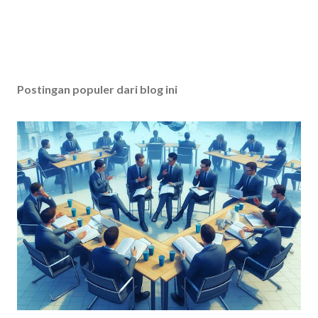
n
t
a
r
Postingan populer dari blog ini