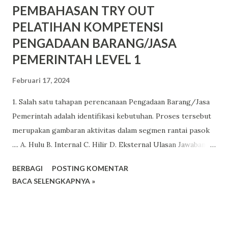
PEMBAHASAN TRY OUT
PELATIHAN KOMPETENSI
PENGADAAN BARANG/JASA
PEMERINTAH LEVEL 1
Februari 17, 2024
1. Salah satu tahapan perencanaan Pengadaan Barang/Jasa
Pemerintah adalah identifikasi kebutuhan. Proses tersebut
merupakan gambaran aktivitas dalam segmen rantai pasok
.... A. Hulu B. Internal C. Hilir D. Eksternal Ulasan Jawaban:
Alasan jawaban benar: Aktivitas utama dalam aktivitas hulu
BERBAGI
POSTING KOMENTAR
(upstream supply chain) adalah proses perencanaan, serta
BACA SELENGKAPNYA »
pencarian pemasok dan pengadaan barang/jasa Alasan
jawaban salah: Pilihan jawaban (B) salah karena rantai pasok
internal, aktivitas utama adalah manajemen produksi,