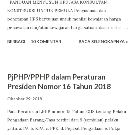
PANDUAN MENYUSUN HPS JASA KONSULTAN
KONSTRUKSI UNTUK PEMULA Penyusunan dan
penetapan HPS bertujuan untuk menilai kewajaran harga
penawaran dan/atau kewajaran harga satuan, dasar untuk
menetapkan batas tertinggi penawaran yang sah dan dasar
BERBAGI
10 KOMENTAR
BACA SELENGKAPNYA »
untuk menetapkan besaran nilai jaminan pelaksanaan bagi
penawaran yang kurang dari 80% (delapan puluh persen)
dari nilai HPS. Untuk menentukan besaran biaya
pembangunan adalah salah satunya dari Peraturan
PjPHP/PPHP dalam Peraturan
Pemerintah nomor 16 Tahun 2021 tentang peraturan
Presiden Nomor 16 Tahun 2018
pelaksanaan undang-undang nomor 28 tahun 2002 tentang
bangunan Gedung. Anggaran untuk pembangunan
Oktober 29, 2018
dituangkan dalam DIPA/DPA 1. Perencanaan Teknis; 2.
Pada Peraturan LKPP nomor 15 Tahun 2018 tentang Pelaku
Pelaksanaan konstruksi fisik; 3. Manajemen konstruksi
Pengadaan Barang/Jasa terdiri dari 9 (sembilan) pelaku
atau pengawasan konstruksi; dan 4. Pengelolaan
yaitu: a. PA; b. KPA; c. PPK; d. Pejabat Pengadaan; e. Pokja
Kegiatan. File dapat diunduh pada: Peraturan Pemerintah