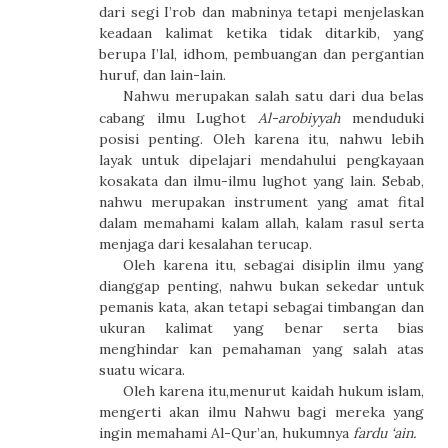
dari segi I’rob dan mabninya tetapi menjelaskan
keadaan kalimat ketika tidak ditarkib, yang
berupa I’lal, idhom, pembuangan dan pergantian
huruf, dan lain-lain.
Nahwu merupakan salah satu dari dua belas
cabang ilmu Lughot
Al-arobiyyah
menduduki
posisi penting. Oleh karena itu, nahwu lebih
layak untuk dipelajari mendahului pengkayaan
kosakata dan ilmu-ilmu lughot yang lain. Sebab,
nahwu merupakan instrument yang amat fital
dalam memahami kalam allah, kalam rasul serta
menjaga dari kesalahan terucap.
Oleh karena itu, sebagai disiplin ilmu yang
dianggap penting, nahwu bukan sekedar untuk
pemanis kata, akan tetapi sebagai timbangan dan
ukuran kalimat yang benar serta bias
menghindar kan pemahaman yang salah atas
suatu wicara.
Oleh karena itu,menurut kaidah hukum islam,
mengerti akan ilmu Nahwu bagi mereka yang
ingin memahami Al-Qur’an, hukumnya
fardu ‘ain
.