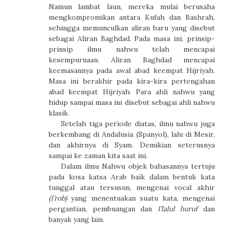
Namun lambat laun, mereka mulai berusaha
mengkompromikan antara Kufah dan Bashrah,
sehingga memunculkan aliran baru yang disebut
sebagai Aliran Baghdad. Pada masa ini, prinsip-
prinsip ilmu nahwu telah mencapai
kesempurnaan. Aliran Baghdad mencapai
keemasannya pada awal abad keempat Hijriyah.
Masa ini berakhir pada kira-kira pertengahan
abad keempat Hijriyah. Para ahli nahwu yang
hidup sampai masa ini disebut sebagai ahli nahwu
klasik.
Setelah tiga periode diatas, ilmu nahwu juga
berkembang di Andalusia (Spanyol), lalu di Mesir,
dan akhirnya di Syam. Demikian seterusnya
sampai ke zaman kita saat ini.
Dalam ilmu Nahwu objek bahasannya tertuju
pada kosa katsa Arab baik dalam bentuk kata
tunggal atau tersusun, mengenai vocal akhir
(I’rob)
yang menentuakan suatu kata, mengenai
pergantian, pembuangan dan
I’lalul huruf
dan
banyak yang lain.