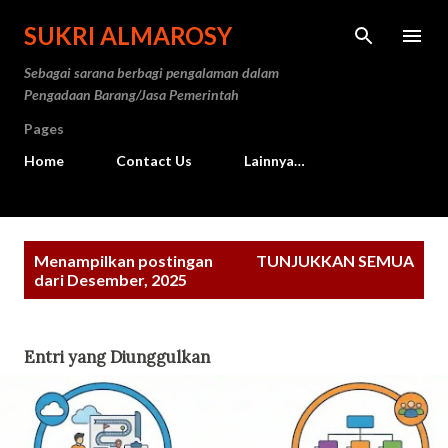
Langsung ke konten utama
SUKRI ALMAROSY
Sebagai sarana berbagi pengalaman dalam
Pengadaan Barang/Jasa Pemerintah
Pages
Home
Contact Us
Lainnya…
P
Menampilkan postingan
TUNJUKKAN SEMUA
o
dari Desember, 2025
s
t
Entri yang Diunggulkan
i
n
g
a