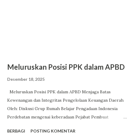
melainkan sebagai ancaman. Fenomena inilah yang pelan-
pelan membentuk apa yang bisa disebut sebagai industri
ketakutan . Pola yang Terulang dan Kian Terbiasa Di banyak
daerah, pola tekanan ter...
Meluruskan Posisi PPK dalam APBD
Desember 18, 2025
Meluruskan Posisi PPK dalam APBD Menjaga Batas
Kewenangan dan Integritas Pengelolaan Keuangan Daerah
Oleh: Diskusi Grup Rumah Belajar Pengadaan Indonesia
Perdebatan mengenai keberadaan Pejabat Pembuat
Komitmen (PPK) dalam Anggaran Pendapatan dan Belanja
BERBAGI
POSTING KOMENTAR
Daerah (APBD) terus berulang dan belum menemukan titik