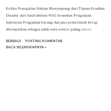
Ketika Penegakan Hukum Menyimpang dari Tujuan Keadilan
Disadur dari hasil diskusi WAG komuitas Pengadaan
Indonesia Pengadaan barang dan jasa pemerintah kerap
ditempatkan sebagai salah satu sektor paling rawan
penyimpangan. Tidak sedikit kebijakan, pengawasan, dan
BERBAGI
POSTING KOMENTAR
penegakan hukum diarahkan ke area ini dengan alasan
BACA SELENGKAPNYA »
menjaga uang negara. Namun ada kenyataan lain yang jarang
dibicarakan secara jujur: di balik semangat pengawasan
tersebut, tumbuh rasa takut yang sistemik di kalangan
pengelola pengadaan. Bagi banyak PA/KPA, PPK, PPTK,
Pokja Pemilihan, hingga penyedia barang dan jasa, risiko
terbesar hari ini bukan semata tuduhan korupsi, melainkan
tekanan hukum yang datang bahkan sebelum suatu
kesalahan dipahami secara utuh . Dalam kondisi tertentu,
hukum tidak lagi dipersepsikan sebagai pelindung,