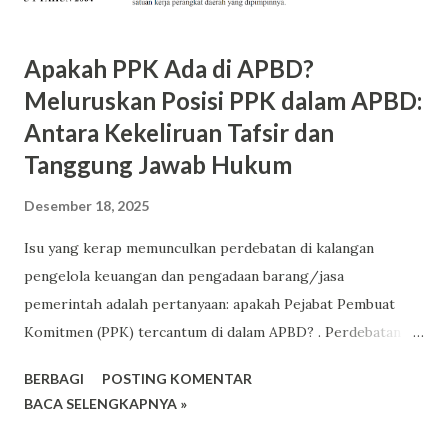
Apakah PPK Ada di APBD?
Meluruskan Posisi PPK dalam APBD:
Antara Kekeliruan Tafsir dan
Tanggung Jawab Hukum
Desember 18, 2025
Isu yang kerap memunculkan perdebatan di kalangan
pengelola keuangan dan pengadaan barang/jasa
pemerintah adalah pertanyaan: apakah Pejabat Pembuat
Komitmen (PPK) tercantum di dalam APBD? . Perdebatan ini
sering muncul saat pembahasan honorarium, tanggung
BERBAGI
POSTING KOMENTAR
jawab hukum, maupun penempatan peran PPK dalam
BACA SELENGKAPNYA »
struktur organisasi perangkat daerah. Isu mengenai
keberadaan Pejabat Pembuat Komitmen (PPK) dalam APBD