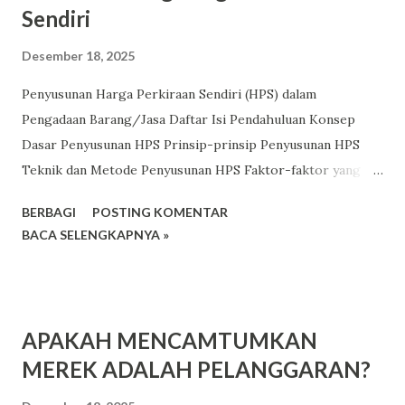
Sendiri
Desember 18, 2025
Penyusunan Harga Perkiraan Sendiri (HPS) dalam
Pengadaan Barang/Jasa Daftar Isi Pendahuluan Konsep
Dasar Penyusunan HPS Prinsip-prinsip Penyusunan HPS
Teknik dan Metode Penyusunan HPS Faktor-faktor yang
Mempengaruhi Penyusunan HPS Prosedur dan Ketentuan
BERBAGI
POSTING KOMENTAR
Penyusunan HPS Alat dan Referensi dalam Penyusunan HPS
BACA SELENGKAPNYA »
Aspek Penting dalam Penyusunan HPS Simulasi Penyusunan
HPS Kesimpulan Lampiran BAB 1: Pendahuluan Latar
Belakang Penyusunan Harga Perkiraan Sendiri (HPS) adalah
suatu proses penting dalam pengadaan barang/jasa di
APAKAH MENCAMTUMKAN
sektor publik dan swasta. HPS digunakan sebagai dasar
MEREK ADALAH PELANGGARAN?
dalam menentukan anggaran, menilai penawaran, dan
memastikan pelaksanaan kontrak berjalan sesuai dengan