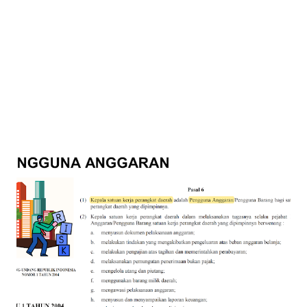
d. barang/jasa dalam katalog elektronik atau toko daring.”
Pasal 19 ayat (3): “Spesifikasi teknis/KAK tidak mengarah
kepada produk atau merek tertentu yang mengakibatkan
persaingan usaha tidak sehat.” Da...