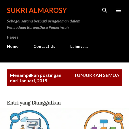
Langsung ke konten utama
SUKRI ALMAROSY
Sebagai sarana berbagi pengalaman dalam
Pengadaan Barang/Jasa Pemerintah
Pages
Home
Contact Us
Lainnya…
P
Menampilkan postingan
TUNJUKKAN SEMUA
o
dari Januari, 2019
s
t
Entri yang Diunggulkan
i
n
g
a