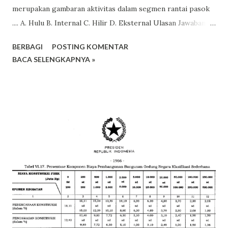
merupakan gambaran aktivitas dalam segmen rantai pasok
.... A. Hulu B. Internal C. Hilir D. Eksternal Ulasan Jawaban:
Alasan jawaban benar: Aktivitas utama dalam aktivitas hulu
BERBAGI
POSTING KOMENTAR
(upstream supply chain) adalah proses perencanaan, serta
BACA SELENGKAPNYA »
pencarian pemasok dan pengadaan barang/jasa Alasan
jawaban salah: Pilihan jawaban (B) salah karena rantai pasok
internal, aktivitas utama adalah manajemen produksi,
penyimpanan dan pengendalian persediaan, serta
manajemen pengendalian mutu. Aktivitas di rantai pasok ini
lebih tepat adalah pelaksanaan kontrak Pilihan jawaban (C)
salah karena rantai pasok hilir, Aktivitas utama adalah pada
proses transportasi, distribusi, serah terima, dan layanan
purna jual. Pilihan jawaban (D) salah karena dalam MRP tidak
terdapat rantai pasok ekternal