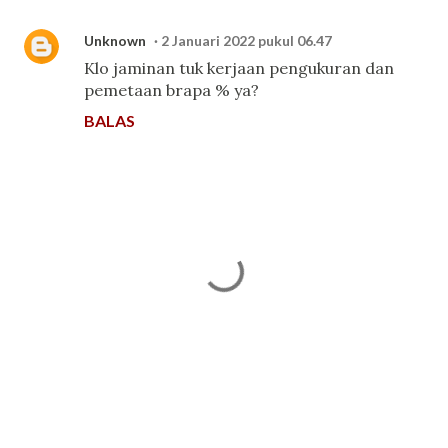
Unknown
2 Januari 2022 pukul 06.47
Klo jaminan tuk kerjaan pengukuran dan
pemetaan brapa % ya?
BALAS
P
o