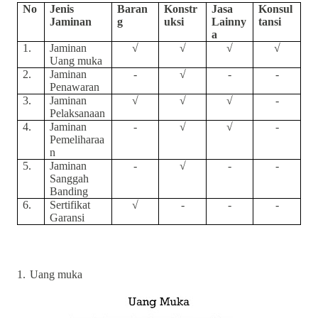
No
Jenis
Baran
Konstr
Jasa
Konsul
Jaminan
g
uksi
Lainny
tansi
a
1.
Jaminan
√
√
√
√
Uang muka
2.
Jaminan
-
√
-
-
Penawaran
3.
Jaminan
√
√
√
-
Pelaksanaan
4.
Jaminan
-
√
√
-
Pemeliharaa
n
5.
Jaminan
-
√
-
-
Sanggah
Banding
6.
Sertifikat
√
-
-
-
Garansi
1.
Uang muka