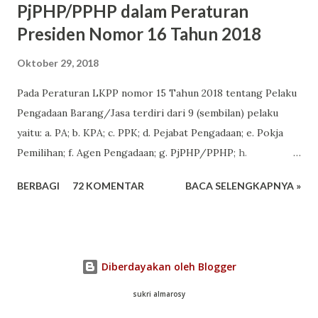
PjPHP/PPHP dalam Peraturan
Pemerintah nomor 16 Tahun 2021 tentang peraturan
Presiden Nomor 16 Tahun 2018
pelaksanaan undang-undang nomor 28 tahun 2002 tentang
bangunan Gedung. Anggaran untuk pembangunan
Oktober 29, 2018
dituangkan dalam DIPA/DPA 1. Perencanaan Teknis; 2.
Pada Peraturan LKPP nomor 15 Tahun 2018 tentang Pelaku
Pelaksanaan konstruksi fisik; 3. Manajemen konstruksi
Pengadaan Barang/Jasa terdiri dari 9 (sembilan) pelaku
atau pengawasan konstruksi; dan 4. Pengelolaan
yaitu: a. PA; b. KPA; c. PPK; d. Pejabat Pengadaan; e. Pokja
Kegiatan. File dapat diunduh pada: Peraturan Pemerintah
Pemilihan; f. Agen Pengadaan; g. PjPHP/PPHP; h.
nomor 16 Tahun 2021 tentang peraturan pelaksanaan
Penyelenggara Swakelola; dan i. Penyedia. Salah satu
undang-undang nomor 28 tahun 2002 tentang bangunan
BERBAGI
72 KOMENTAR
BACA SELENGKAPNYA »
perubahan istilah dari Perpres nomor 54 Tahun 2010 ke
Gedung. Data/info...
Perpres nomor 16 Tahun 2018 adalah perubahan istilah dan
perubahan defenisi dari PjHP/PPHP. A. Perubahan Defenisi
PPHP/PjPHP Pada Perpres nomor 54 Tahun
Diberdayakan oleh Blogger
2010, PPHP/PjPHP adalah panitia/pejabat yang ditetapkan
oleh PA/KPA yang bertugas memeriksa dan menerima hasil
sukri almarosy
pekerjaan. Poinnya ada pada memeriksa dan menerima hasil