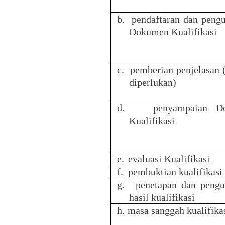
b.
pendaftaran dan peng
Dokumen Kualifikasi
c.
pemberian penjelasan 
diperlukan)
d.
penyampaian D
Kualifikasi
e.
evaluasi Kualifikasi
f.
pembuktian kualifikasi
g.
penetapan dan pen
hasil kualifikasi
h.
masa sanggah kualifika