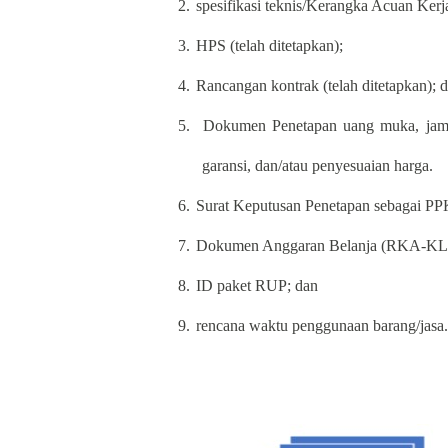
2.
spesifikasi teknis/Kerangka Acuan Kerj
3.
HPS (telah ditetapkan);
4.
Rancangan kontrak (telah ditetapkan); d
5.
Dokumen Penetapan uang muka, jamin
garansi, dan/atau penyesuaian harga.
6.
Surat Keputusan Penetapan sebagai PP
7.
Dokumen Anggaran Belanja (RKA-KL/R
8.
ID paket RUP; dan
9.
rencana waktu penggunaan barang/jasa.