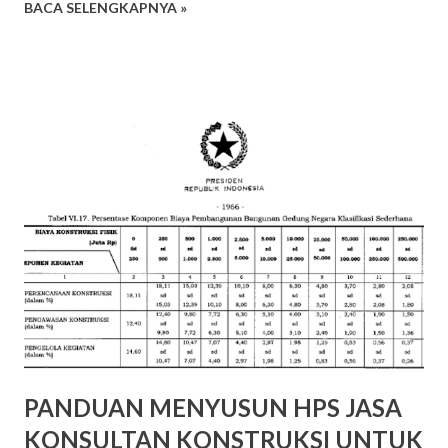
BACA SELENGKAPNYA »
pencarian pemasok dan pengadaan barang/jasa Alasan
jawaban salah: Pilihan jawaban (B) salah karena rantai pasok
internal, aktivitas utama adalah manajemen produksi,
penyimpanan dan pengendalian persediaan, serta
manajemen pengendalian mutu. Aktivitas di rantai pasok ini
lebih tepat adalah pelaksanaan kontrak Pilihan jawaban (C)
salah karena rantai pasok hilir, Aktivitas utama adalah pada
proses transportasi, distribusi, serah terima, dan layanan
purna jual. Pilihan jawaban (D) salah karena dalam MRP tidak
terdapat rantai pasok ekternal
PANDUAN MENYUSUN HPS JASA
KONSULTAN KONSTRUKSI UNTUK