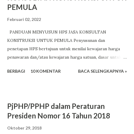
PEMULA
Februari 02, 2022
PANDUAN MENYUSUN HPS JASA KONSULTAN
KONSTRUKSI UNTUK PEMULA Penyusunan dan
penetapan HPS bertujuan untuk menilai kewajaran harga
penawaran dan/atau kewajaran harga satuan, dasar untuk
menetapkan batas tertinggi penawaran yang sah dan dasar
BERBAGI
10 KOMENTAR
BACA SELENGKAPNYA »
untuk menetapkan besaran nilai jaminan pelaksanaan bagi
penawaran yang kurang dari 80% (delapan puluh persen)
dari nilai HPS. Untuk menentukan besaran biaya
pembangunan adalah salah satunya dari Peraturan
PjPHP/PPHP dalam Peraturan
Pemerintah nomor 16 Tahun 2021 tentang peraturan
Presiden Nomor 16 Tahun 2018
pelaksanaan undang-undang nomor 28 tahun 2002 tentang
bangunan Gedung. Anggaran untuk pembangunan
Oktober 29, 2018
dituangkan dalam DIPA/DPA 1. Perencanaan Teknis; 2.