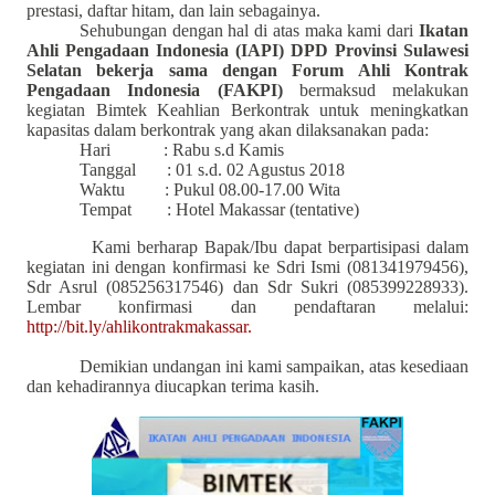
prestasi, daftar hitam, dan lain sebagainya.
Sehubungan dengan hal di atas maka kami dari
Ikatan
Ahli Pengadaan Indonesia (IAPI) DPD Provinsi Sulawesi
Selatan bekerja sama dengan Forum Ahli Kontrak
Pengadaan Indonesia (FAKPI)
bermaksud melakukan
kegiatan Bimtek Keahlian Berkontrak untuk meningkatkan
kapasitas
dalam berkontrak yang akan dilaksanakan pada:
Hari
: Rabu s.d Kamis
Tanggal
: 01 s.d. 02 Agustus 2018
Waktu
: Pukul 08.00-17.00 Wita
Tempat
: Hotel Makassar
(tentative)
Kami berharap Bapak/Ibu dapat berpartisipasi dalam
kegiatan ini dengan konfirmasi ke Sdri Ismi (081341979456),
Sdr Asrul (085256317546) dan Sdr Sukri (085399228933).
Lembar konfirmasi dan pendaftaran melalui:
http://bit.ly/ahlikontrakmakassar.
Demikian undangan ini kami sampaikan, atas
kesediaan
dan kehadirannya diucapkan terima kasih.